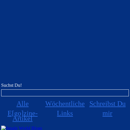
Suchst Du!
Alle
Wöchentliche
Schreibst Du
E[go]zine-
Links
mir
Artikel