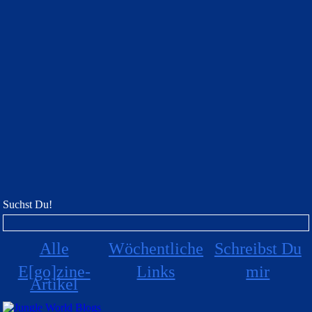
Suchst Du!
Alle
Wöchentliche
Schreibst Du
E[go]zine-
Links
mir
Artikel