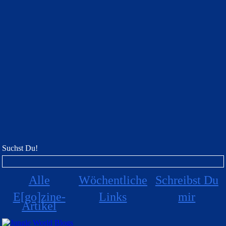
Suchst Du!
Alle
Wöchentliche
Schreibst Du
E[go]zine-
Links
mir
Artikel