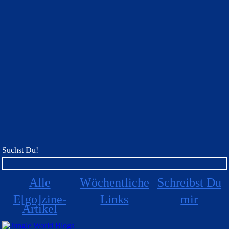
Suchst Du!
Alle
Wöchentliche
Schreibst Du
E[go]zine-
Links
mir
Artikel