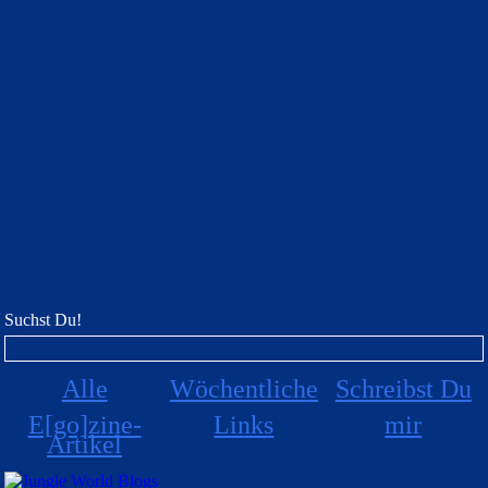
Suchst Du!
Alle
Wöchentliche
Schreibst Du
E[go]zine-
Links
mir
Artikel