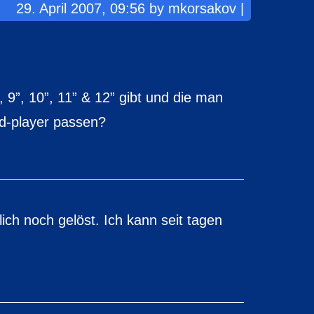
29. April 2007, 09:56 by mkorsakov |
”, 9”, 10”, 11” & 12” gibt und die man
cd-player passen?
ich noch gelöst. Ich kann seit tagen