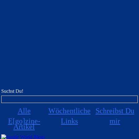
Suchst Du!
Alle
Wöchentliche
Schreibst Du
E[go]zine-
Links
mir
Artikel