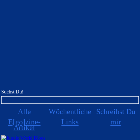
Suchst Du!
Alle
Wöchentliche
Schreibst Du
E[go]zine-
Links
mir
Artikel