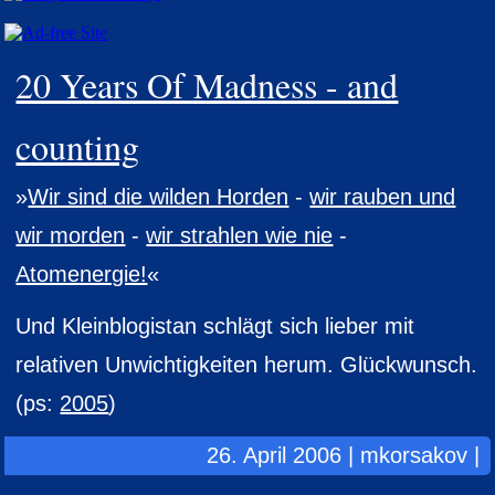
20 Years Of Madness - and
counting
»
Wir sind die wilden Horden
-
wir rauben und
wir morden
-
wir strahlen wie nie
-
Atomenergie!
«
Und Kleinblogistan schlägt sich lieber mit
relativen Unwichtigkeiten herum. Glückwunsch.
(ps:
2005
)
26. April 2006 | mkorsakov |