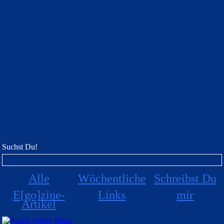
Suchst Du!
Alle
Wöchentliche
Schreibst Du
E[go]zine-
Links
mir
Artikel