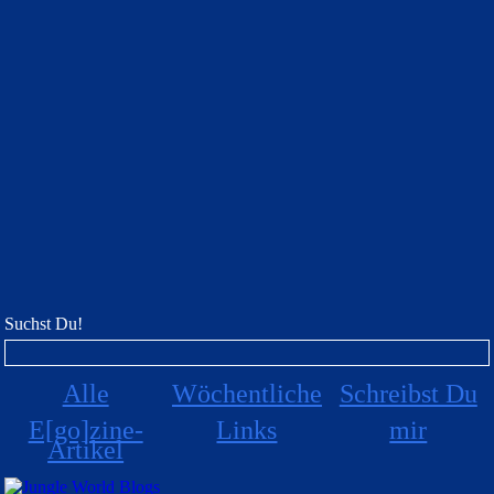
Suchst Du!
Alle
Wöchentliche
Schreibst Du
E[go]zine-
Links
mir
Artikel