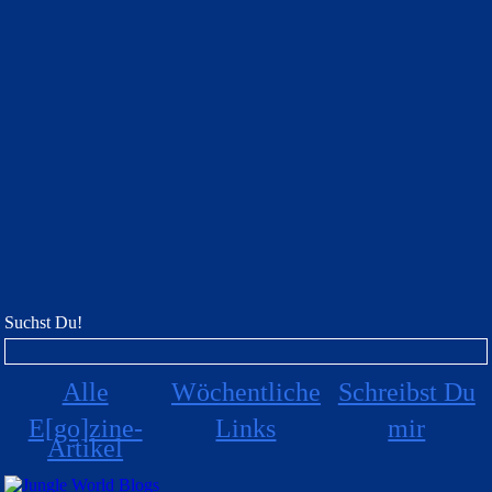
Suchst Du!
Alle
Wöchentliche
Schreibst Du
E[go]zine-
Links
mir
Artikel