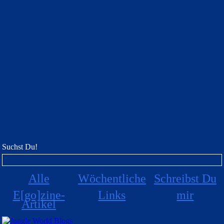
Suchst Du!
Alle
Wöchentliche
Schreibst Du
E[go]zine-
Links
mir
Artikel