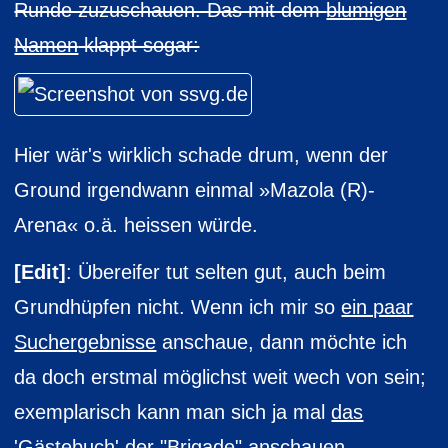
Runde zuzuschauen. Das mit dem
blumigen
Namen
klappt sogar:
Hier wär's wirklich schade drum, wenn der
Ground irgendwann einmal »Mazola (R)-
Arena« o.ä. heissen würde.
[Edit]
: Übereifer tut selten gut, auch beim
Grundhüpfen nicht. Wenn ich mir so
ein paar
Suchergebnisse
anschaue, dann möchte ich
da doch erstmal möglichst weit wech von sein;
exemplarisch kann man sich ja mal
das
'Gästebuch'
der "Brigade" anschauen.