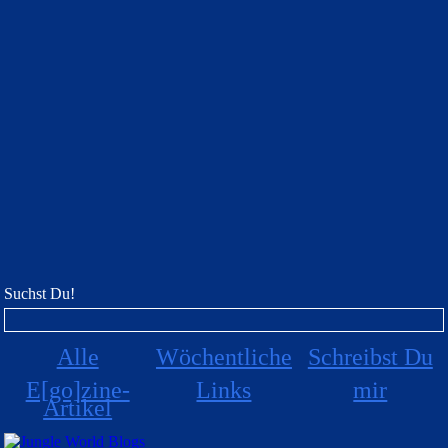
Suchst Du!
Alle
Wöchentliche
Schreibst Du
E[go]zine-
Links
mir
Artikel