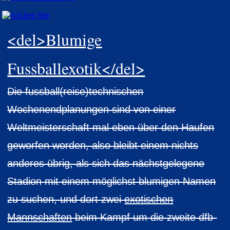
<del>Blumige
Fussballexotik</del>
Die fussball(reise)technischen
Wochenendplanungen sind von einer
Weltmeisterschaft mal eben über den Haufen
geworfen worden, also bleibt einem nichts
anderes übrig, als sich das nächstgelegene
Stadion mit einem möglichst blumigen Namen
zu suchen, und dort zwei
exotischen
Mannschaften
beim Kampf um die zweite dfb-