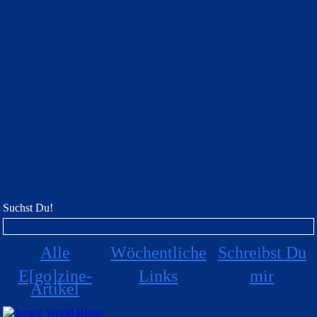
Suchst Du!
Alle
Wöchentliche
Schreibst Du
E[go]zine-
Links
mir
Artikel