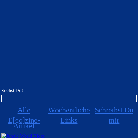
Suchst Du!
Alle
Wöchentliche
Schreibst Du
E[go]zine-
Links
mir
Artikel